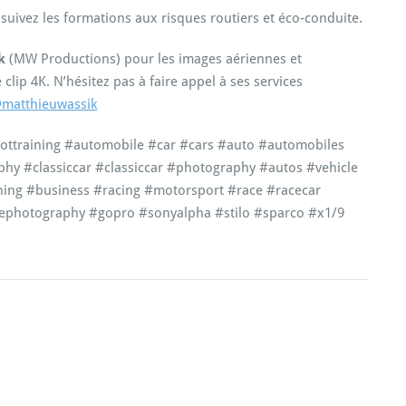
 suivez les formations aux risques routiers et éco-conduite.
k
(MW Productions) pour les images aériennes et
clip 4K. N’hésitez pas à faire appel à ses services
matthieuwassik
pilottraining #automobile #car #cars #auto #automobiles
hy #classiccar #classiccar #photography #autos #vehicle
hing #business #racing #motorsport #race #racecar
nephotography #gopro #sonyalpha #stilo #sparco #x1/9