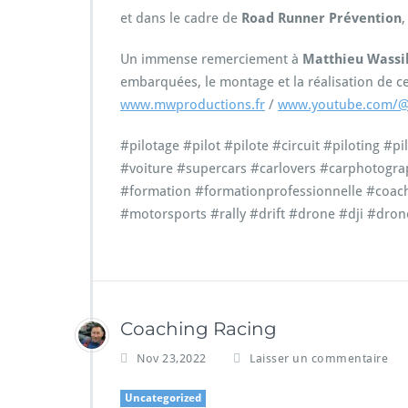
et dans le cadre de
Road Runner Prévention
,
Un immense remerciement à
Matthieu Wassi
embarquées, le montage et la réalisation de ce 
www.mwproductions.fr
/
www.youtube.com/@
#pilotage #pilot #pilote #circuit #piloting #
#voiture #supercars #carlovers #carphotograp
#formation #formationprofessionnelle #coac
#motorsports #rally #drift #drone #dji #dro
Coaching Racing
Nov 23,2022
Laisser un commentaire
Uncategorized