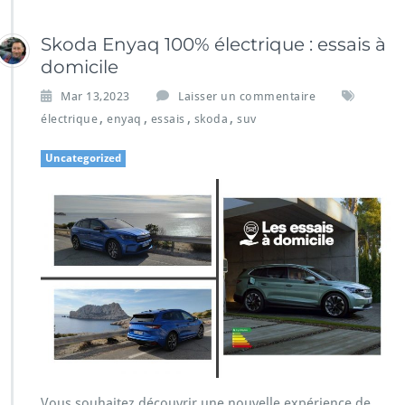
Skoda Enyaq 100% électrique : essais à
domicile
Mar 13,2023
Laisser un commentaire
,
,
,
,
électrique
enyaq
essais
skoda
suv
Uncategorized
Vous souhaitez découvrir une nouvelle expérience de