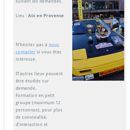
suivant les demandes.
Lieu :
Aix en Provence
N’hésitez pas à
nous
contacter
si vous êtes
intéressé.
D’autres lieux peuvent
être étudiés sur
demande.
Formation en petit
groupe (maximum 12
personnes), pour plus
de convivialité,
d’interaction et